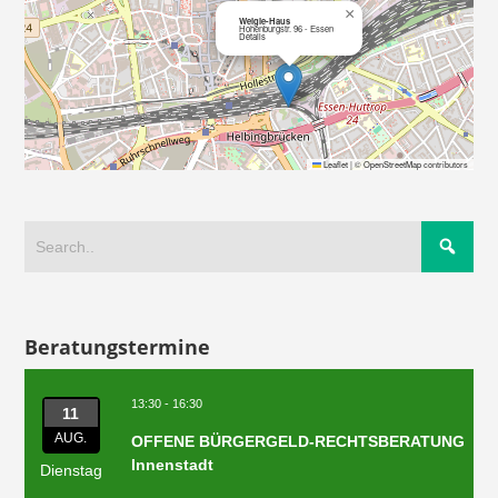
×
Weigle-Haus
Hohenburgstr. 96 - Essen
Details
Leaflet
|
©
OpenStreetMap
contributors
Beratungstermine
13:30 - 16:30
11
AUG.
OFFENE BÜRGERGELD-RECHTSBERATUNG
Innenstadt
Dienstag