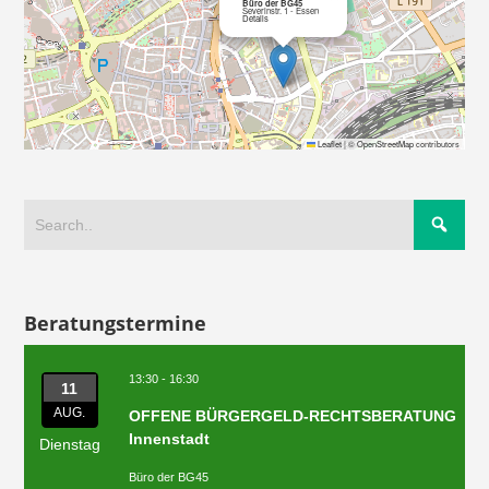
Büro der BG45
Severinstr. 1 - Essen
Details
Leaflet
|
©
OpenStreetMap
contributors
Beratungstermine
13:30 - 16:30
11
AUG.
OFFENE BÜRGERGELD-RECHTSBERATUNG
Innenstadt
Dienstag
Büro der BG45