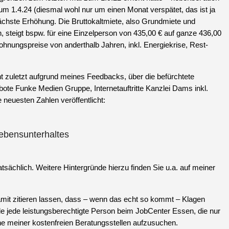
m 1.4.24 (diesmal wohl nur um einen Monat verspätet, das ist ja
ächste Erhöhung. Die Bruttokaltmiete, also Grundmiete und
teigt bspw. für eine Einzelperson von 435,00 € auf ganze 436,00
ohnungspreise von anderthalb Jahren, inkl. Energiekrise, Rest-
t zuletzt aufgrund meines Feedbacks, über die befürchtete
ebote Funke Medien Gruppe, Internetauftritte Kanzlei Dams inkl.
 neuesten Zahlen veröffentlicht:
ebensunterhaltes
tsächlich. Weitere Hintergründe hierzu finden Sie u.a. auf meiner
amit zitieren lassen, dass – wenn das echt so kommt – Klagen
 jede leistungsberechtigte Person beim JobCenter Essen, die nur
eine meiner kostenfreien Beratungsstellen aufzusuchen.