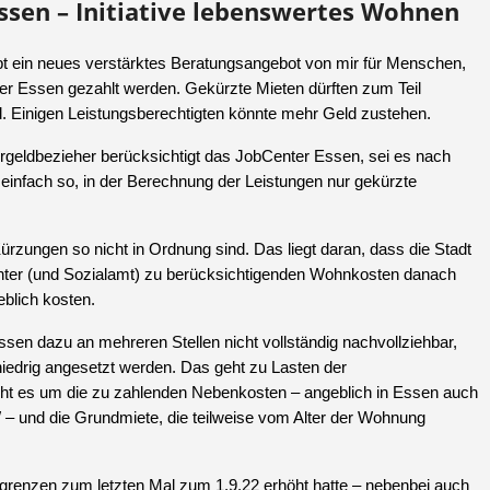
ssen – Initiative lebenswertes Wohnen
ibt ein neues verstärktes Beratungsangebot von mir für Menschen,
r Essen gezahlt werden. Gekürzte Mieten dürften zum Teil
mal. Einigen Leistungsberechtigten könnte mehr Geld zustehen.
rgeldbezieher berücksichtigt das JobCenter Essen, sei es nach
infach so, in der Berechnung der Leistungen nur gekürzte
Kürzungen so nicht in Ordnung sind. Das liegt daran, dass die Stadt
ter (und Sozialamt) zu berücksichtigenden Wohnkosten danach
blich kosten.
sen dazu an mehreren Stellen nicht vollständig nachvollziehbar,
edrig angesetzt werden. Das geht zu Lasten der
eht es um die zu zahlenden Nebenkosten – angeblich in Essen auch
 – und die Grundmiete, die teilweise vom Alter der Wohnung
grenzen zum letzten Mal zum 1.9.22 erhöht hatte – nebenbei auch