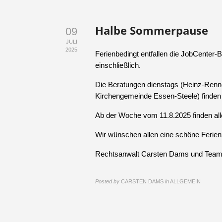
Halbe Sommerpause
09
JULI
2025
Ferienbedingt entfallen die JobCenter
einschließlich.
Die Beratungen dienstags (Heinz-Renne
Kirchengemeinde Essen-Steele) finden 
Ab der Woche vom 11.8.2025 finden all
Wir wünschen allen eine schöne Ferienz
Rechtsanwalt Carsten Dams und Tea
Posted by
CARSTEN DAMS
in
ALLGEMEIN