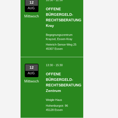
12
AUG.
OFFENE
BÜRGERGELD-
Mittwoch
RECHTSBERATUNG
Kray
Begegnungszentrum
Kraysel, Essen-Kray
Heinrich-Sense-Weg 25
45307 Essen
13:30 - 15:30
12
AUG.
OFFENE
BÜRGERGELD-
Mittwoch
RECHTSBERATUNG
Zentrum
Weigle-Haus
Hohenburgstr. 96
45128 Essen