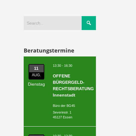
Beratungstermine
13:30 - 16:30
11
AUG.
OFFENE
BÜRGERGELD-
Dienstag
RECHTSBERATUNG
Innenstadt
Büro der BG45
Severinstr. 1
45127 Essen
10:30 - 12:30