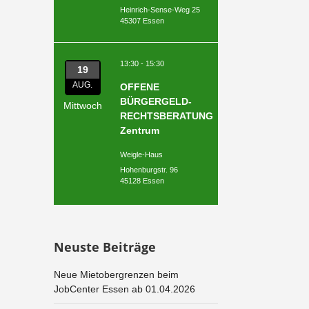
Heinrich-Sense-Weg 25
45307 Essen
13:30 - 15:30
19
AUG.
OFFENE
BÜRGERGELD-
Mittwoch
RECHTSBERATUNG
Zentrum
Weigle-Haus
Hohenburgstr. 96
45128 Essen
Neuste Beiträge
Neue Mietobergrenzen beim
JobCenter Essen ab 01.04.2026