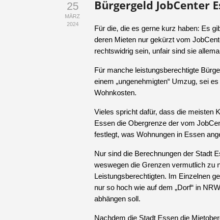
Bürgergeld JobCenter E
25
MÄRZ
2024
Für die, die es gerne kurz haben: Es g
deren Mieten nur gekürzt vom JobCente
rechtswidrig sein, unfair sind sie alle
Für manche leistungsberechtigte Bürge
einem „ungenehmigten“ Umzug, sei es e
Wohnkosten.
Vieles spricht dafür, dass die meisten 
Essen die Obergrenze der vom JobCen
festlegt, was Wohnungen in Essen ange
Nur sind die Berechnungen der Stadt Es
weswegen die Grenzen vermutlich zu ni
Leistungsberechtigten. Im Einzelnen g
nur so hoch wie auf dem „Dorf“ in NRW
abhängen soll.
Nachdem die Stadt Essen die Mietober