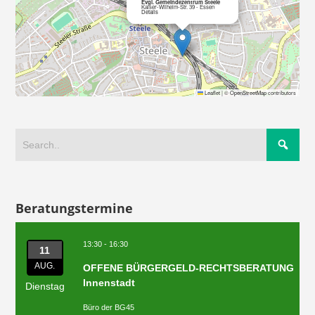
Evgl. Gemeindezentrum Steele
Kaiser-Wilhelm-Str. 39 - Essen
Details
Leaflet
|
©
OpenStreetMap
contributors
Beratungstermine
13:30 - 16:30
11
AUG.
OFFENE BÜRGERGELD-RECHTSBERATUNG
Innenstadt
Dienstag
Büro der BG45